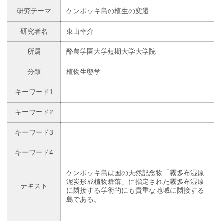
研究テーマ
ケンボッキ島の植生の変遷
研究者名
東山幸介
所属
酪農学園大学短期大学大学院
分類
植物生態学
キーワード1
キーワード2
キーワード3
キーワード4
ケンボッキ島は国の天然記念物「霧多布湿原
泥炭形成植物群落」に指定された霧多布湿原
テキスト
に隣接する学術的にも貴重な地域に隣接する
島である。