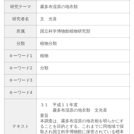
研究テーマ
霧多布湿原の地衣類
研究者名
文 光喜
所属
国立科学博物館植物研究部
分類
植物分類
キーワード1
植物
キーワード2
分類
キーワード3
キーワード4
３１ 平成１１年度
霧多布湿原の地衣類 文光喜
要旨
本調査は、霧多布湿原の地衣相を明らかにす
テキスト
ることを目的とする。これまでに同地域で採
取され国立科学博物館に保管されている標本