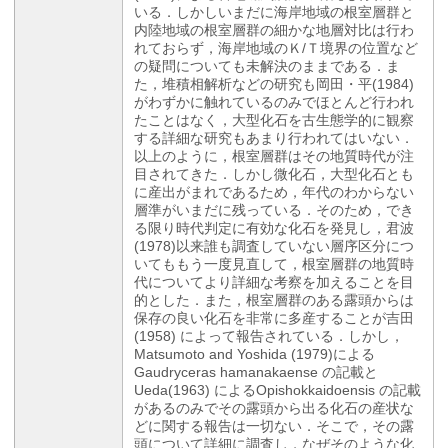
いる．しかしいまだに海岸地域の根室層群と
内陸地域の根室層群の細かな地層対比は行わ
れておらず，海岸地域のＫ/Ｔ境界の位置など
の疑問についても未解決のままである．ま
た，堆積相解析などの研究も岡田・平(1984)
がわずかに触れているのみでほとんど行われ
たことはなく，大型化石を古生態学的に観察
する詳細な研究もあまり行われてはいない．
以上のように，根室層群はその地質時代が注
目されてきた．しかし微化石，大型化石とも
に産出がまれであるため，年代のわからない
層準がいまだに残っている．そのため，でき
る限り時代判定に有効な化石を発見し，君波
(1978)以来誰も調査していない層序区分につ
いてももう一度見直して，根室層群の地質時
代についてより詳細な考察を加えることを目
的とした．また，根室層群のある露頭からは
保存の良い化石を非常に多産することが吉田
(1958) によって報告されている．しかし，
Matsumoto and Yoshida (1979)による
Gaudryceras hamanakaense の記載と
Ueda(1963) によるOpishokkaidoensis の記載
があるのみでその露頭から出る化石の産状な
どに関する報告は一切ない．そこで，その露
頭について詳細に調査し，なぜそのような化