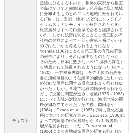
丘陵に分布するものと、釧路の東部から根室
半島にかけてと歯舞諸島，色丹島に及ぶ地域
に分布するものとの二つの地域に分かれてい
る(Fig．1)．当初，鈴木(1923)によってイノ
セラムス，アンモナイトが報告されたため，
根室層群はすべて白亜系であると認識されて
いた．しかし浅野(1962)による古第三紀の有
孔虫の発見によって一部が古第三系にかかる
のではないかと考えられるようになり，
Yoshida (1967)による古第三系の有孔虫群集
の報告により，それは確実なものとなった．
そのため，日本に数少ないＫ/Ｔ境界の存在す
る地層として注目されるようになった(松本，
1970)．一方根室層群は，その上位の石炭を
含む浦幌層群のような経済的価値に乏しいた
め詳細な層序に関する研究はあまり行われな
かった．しかし各地で地質図幅が作られるな
どして次第に調査が進み，君波(1975～1983)
によって広域の対比が行われ，海岸地域の層
序が組み立てられた．その後，岡田ほか
(1984)，Okada et. al. (1987)で特に微化石層
序についての研究が進み，Saito et al(1986)に
テキスト
よって内陸部の根室層群から Ｋ/Ｔ 境界粘土
層が発見された．また，Fujiwara et. al.
(1990)による古地磁気層序の研究も行われて