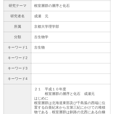
研究テーマ
根室層群の層序と化石
研究者名
成瀬 元
所属
京都大学理学部
分類
古生物学
キーワード1
古生物
キーワード2
キーワード3
キーワード4
２１ 平成１０年度
根室層群の層序と化石 成瀬元
はじめに
根室層群は北海道東部及び千島弧の西端に位
置する白亜紀末から古第三紀にかけての堆積
物である．根室層群は釧路の北西にある白糠